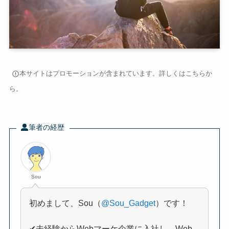
本サイトはプロモーションが含まれています。詳しくは
こちら
か
ら。
筆者の経歴
Sou
初めまして、Sou（
@Sou_Gadget
）です！
✔未経験からWebマーケ企業に入社し、Web