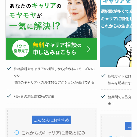
性格診断やキャリアの棚卸しから始めるので、ズレの
ない
転職サイトだけで
理想のキャリアへの具体的なアクションが設計できる
強みを明確にする
利用者の満足度92%の実績
短期間で自己分析
走！
こんな人におすすめ
こん
これからのキャリアに漠然と悩み