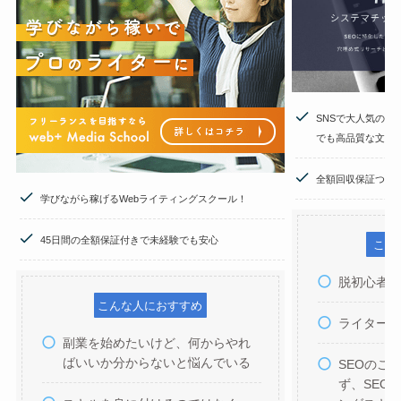
SNSで大人気のW
でも高品質な文章
全額回収保証つき
学びながら稼げるWebライティングスクール！
45日間の全額保証付きで未経験でも安心
こん
脱初心者
こんな人におすすめ
ライター
副業を始めたいけど、何からやれ
ばいいか分からないと悩んでいる
SEOのこ
ず、SEO