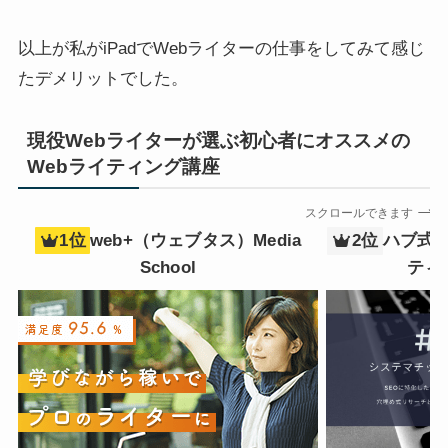
以上が私がiPadでWebライターの仕事をしてみて感じ
たデメリットでした。
現役Webライターが選ぶ初心者にオススメの
Webライティング講座
スクロールできます
1位
web+（ウェブタス）Media
2位
ハブ式シ
School
ティ