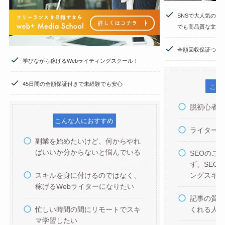
SNSで大人気のW
でも高品質な文章
全額回収保証つき
学びながら稼げるWebライティングスクール！
45日間の全額保証付きで未経験でも安心
こん
脱初心者
こんな人におすすめ
ライター
副業を始めたいけど、何からやれ
ばいいか分からないと悩んでいる
SEOのこ
ず、SEO
ングスキ
スキルを身に付けるのではなく、
稼げるWebライターになりたい
記事の質
くれる人
忙しい時間の間にリモートでスキ
マ学習したい