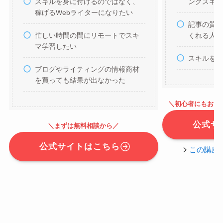
ングスキ
スキルを身に付けるのではなく、
稼げるWebライターになりたい
記事の質
くれる人
忙しい時間の間にリモートでスキ
マ学習したい
スキルを
ブログやライティングの情報商材
を買っても結果が出なかった
＼初心者にもおす
公式サ
＼まずは無料相談から／
公式サイトはこちら
この講座