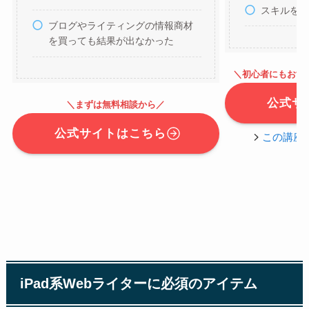
スキルを
ブログやライティングの情報商材
を買っても結果が出なかった
＼初心者にもおす
公式サ
＼まずは無料相談から／
公式サイトはこちら
この講座
iPad系Webライターに必須のアイテム