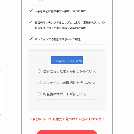
大手を中心に募集中求人数は、24,000件以上！
独自のマッチングアルゴリズムにより、求職者のスキルや
＼自分にあった転職先を見つけたい方におすすめ！／
希望条件に合った求人情報を効率的に提供
公式サイトはこちら
オンラインでの面談やサポートが可能
こんな人におすすめ
自分に合った求人が見つからない人
オンラインで転職活動を行いたい人
転職後のサポートが欲しい人
＼自分にあった転職先を見つけたい方におすすめ！
／