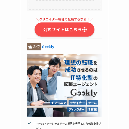
＼クリエイター職種で転職するなら！／
IT・WEB・ソーシャルゲーム業界を専門とした転職支援サービス
公式サイトはこちら
大手を中心に募集中求人数は、24,000件以上！
３位
Geekly
独自のマッチングアルゴリズムにより、求職者のスキルや希望条件に合った
求人情報を効率的に提供
オンラインでの面談やサポートが可能
こんな人におすすめ
自分に合った求人が見つからない人
オンラインで転職活動を行いたい人
IT・WEB・ソーシャルゲーム業界を専門とした転職支援サ
転職後のサポートが欲しい人
ービス