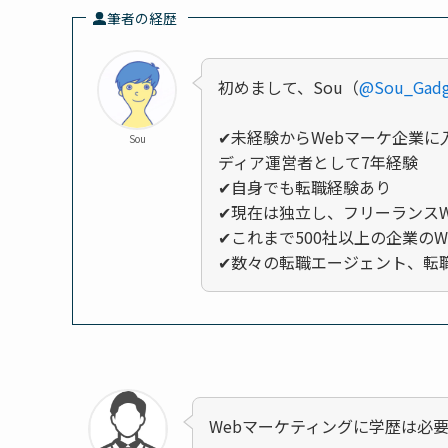
筆者の経歴
初めまして、Sou（
@Sou_Gadg
✔未経験からWebマーケ企業に
Sou
ディア運営者として7年経験
✔自身でも転職経験あり
✔現在は独立し、フリーランスW
✔これまで500社以上の企業の
✔数々の転職エージェント、転
Webマーケティングに学歴は必