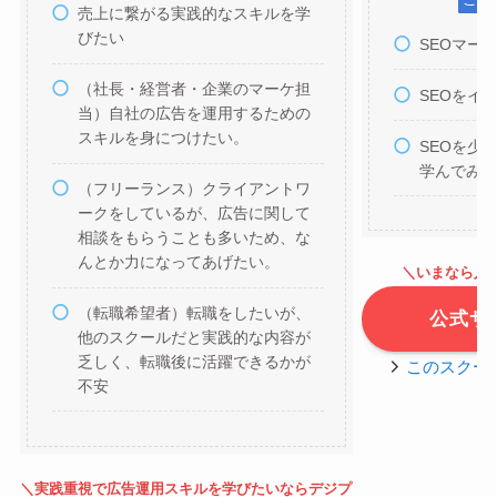
売上に繋がる実践的なスキルを学
びたい
SEOマー
（社長・経営者・企業のマーケ担
SEOをイ
当）自社の広告を運用するための
スキルを身につけたい。
SEOを少
学んでみ
（フリーランス）クライアントワ
ークをしているが、広告に関して
相談をもらうことも多いため、な
んとか力になってあげたい。
＼いまなら入学
（転職希望者）転職をしたいが、
公式サ
他のスクールだと実践的な内容が
乏しく、転職後に活躍できるかが
このスクー
不安
＼実践重視で広告運用スキルを学びたいならデジプ