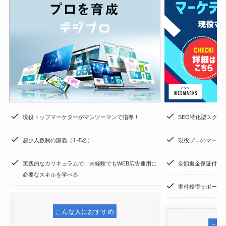
現役トップマーケターがマンツーマンで指導！
SEO特化型スクー
超少人数制の講義（1~5名）
現役プロのマーケ
実践的なカリキュラムで、未経験でもWEB広告運用に
全額返金保証付き
必要なスキルを学べる
案件獲得サポート
こんな人におすすめ
こん