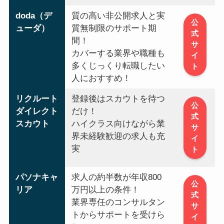
doda（デ
質の高い非公開求人と実
公
ューダ）
質無制限のサポート期
式
間！
サ
カバーする業界や職種も
イ
多くじっくり転職したい
ト
人におすすめ！
リクルート
登録後はスカウトを待つ
公
ダイレクト
だけ！
式
スカウト
ハイクラス向けながら業
サ
界未経験歓迎の求人も充
イ
実
ト
パソナキャ
求人の約半数が年収800
公
リア
万円以上の条件！
式
業界専任のコンサルタン
サ
トからサポートを受けら
イ