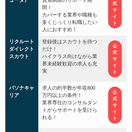
ューダ）
質無制限のサポート期
式
間！
サ
カバーする業界や職種も
イ
多くじっくり転職したい
ト
人におすすめ！
リクルート
登録後はスカウトを待つ
公
ダイレクト
だけ！
式
スカウト
ハイクラス向けながら業
サ
界未経験歓迎の求人も充
イ
実
ト
パソナキャ
求人の約半数が年収800
公
リア
万円以上の条件！
式
業界専任のコンサルタン
サ
トからサポートを受けら
イ
れる！
ト